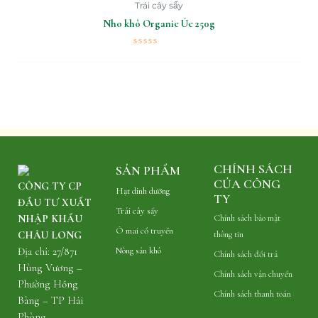
Trái cây sấy
Nho khô Organic Úc 250g
Được
xếp
hạng
0
5
sao
CHÍNH SÁCH
SẢN PHẨM
CỦA CÔNG
CÔNG TY CP
Hạt dinh dưỡng
TY
ĐẦU TƯ XUẤT
Trái cây sấy
NHẬP KHẨU
Chính sách bảo mật
Ô mai cổ truyền
CHÂU LONG
thông tin
Địa chỉ: 27/871
Nông sản khô
Chính sách đổi trả
Hùng Vương –
Chính sách vận chuyển
Phường Hồng
Chính sách thanh toán
Bàng – TP Hải
Phòng