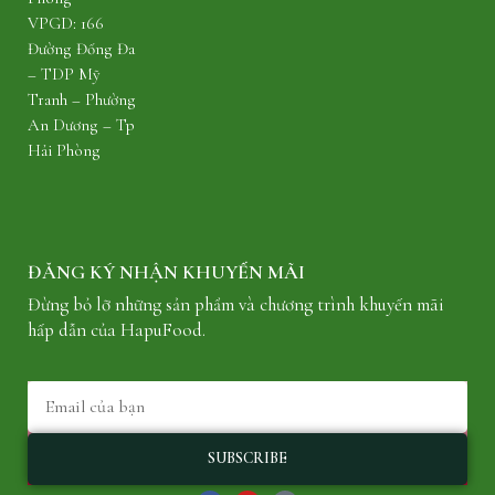
VPGD: 166
Đường Đống Đa
– TDP Mỹ
Tranh – Phường
An Dương – Tp
Hải Phòng
ĐĂNG KÝ NHẬN KHUYẾN MÃI
Đừng bỏ lỡ những sản phẩm và chương trình khuyến mãi
hấp dẫn của HapuFood.
Email
SUBSCRIBE
F
Y
T