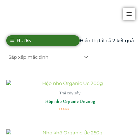
Nhảy
MAI
tới
MEN
nội
dung
FILTER
Hiển thị tất cả 2 kết quả
Trái cây sấy
Hộp nho Organic Úc 200g
Được
xếp
hạng
0
5
sao