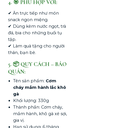
4. 🎯 PHÙ HỢP VỚI:
✔ Ăn trực tiếp như món
snack ngon miệng.
✔ Dùng kèm nước ngọt, trà
đá, bia cho những buổi tụ
tập.
✔ Làm quà tặng cho người
thân, bạn bè.
5. 📦 QUY CÁCH – BẢO
QUẢN:
Tên sản phẩm:
Cơm
cháy mắm hành lắc khô
gà
Khối lượng: 330g
Thành phần: Cơm cháy,
mắm hành, khô gà xé sợi,
gia vị.
Hạn sử dụng: 6 tháng.