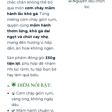
chắc chắn không thể bỏ
qua món
cơm cháy mắm
hành lắc khô gà
. Từng
miếng cơm cháy giòn rụm,
quyện cùng
mắm hành
thơm lừng, khô gà dai
ngọt và chút cay nhẹ
,
mang đến hương vị hấp
dẫn, ăn hoài không ngán.
Sản phẩm đóng gói
330g
tiện lợi
, phù hợp để nhâm
nhi lúc rảnh, tụ tập bạn bè
hay làm quà biếu.
2. 🌟 ĐIỂM NỔI BẬT:
🍘 Cơm cháy giòn rụm,
vàng óng, không ngấy
dầu.
🌿 Mắm hành chuẩn vị,