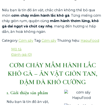
Nếu bạn là tín đồ ăn vặt, chắc chắn không thể bỏ qua
món
cơm cháy mắm hành lắc khô gà
. Từng miếng cơm
cháy giòn rụm, quyện cùng
mắm hành thơm lừng, khô
gà dai ngọt và chút cay nhẹ
, mang đến hương vị hấp
dẫn, ăn hoài không ngán.
Category
Cơm sấy
Tag
Cơm sấy
Thương hiệu:
HapuFood
Mô tả
Đánh giá (0)
CƠM CHÁY MẮM HÀNH LẮC
KHÔ GÀ – ĂN VẶT GIÒN TAN,
ĐẬM ĐÀ KHÓ CƯỠNG
1. Giới thiệu sản phẩm
Nếu bạn là tín đồ ăn vặt,