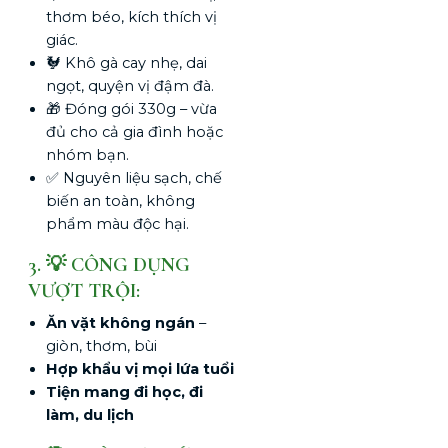
thơm béo, kích thích vị
giác.
🐓 Khô gà cay nhẹ, dai
ngọt, quyện vị đậm đà.
🎁 Đóng gói 330g – vừa
đủ cho cả gia đình hoặc
nhóm bạn.
✅ Nguyên liệu sạch, chế
biến an toàn, không
phẩm màu độc hại.
3. 💡 CÔNG DỤNG
VƯỢT TRỘI:
Ăn vặt không ngán
–
giòn, thơm, bùi
Hợp khẩu vị mọi lứa tuổi
Tiện mang đi học, đi
làm, du lịch