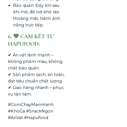
Bảo quản: Đậy kín sau
khi mở, để nơi khô ráo
thoáng mát, tránh ánh
nắng trực tiếp.
6. 💚 CAM KẾT TỪ
HAPUFOOD:
✔ Ăn vặt lành mạnh –
không phẩm màu, không
chất bảo quản.
✔ Sản phẩm sạch, an toàn,
đạt tiêu chuẩn chất lượng.
✔ Giao hàng nhanh – phục
vụ tận tâm.
#ComChayMamHanh
#KhoGa #SnackNgon
#AnVat #Hapufood