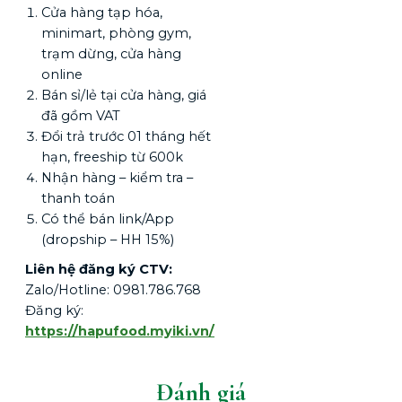
Cửa hàng tạp hóa,
minimart, phòng gym,
trạm dừng, cửa hàng
online
Bán sỉ/lẻ tại cửa hàng, giá
đã gồm VAT
Đổi trả trước 01 tháng hết
hạn, freeship từ 600k
Nhận hàng – kiểm tra –
thanh toán
Có thể bán link/App
(dropship – HH 15%)
Liên hệ đăng ký CTV:
Zalo/Hotline: 0981.786.768
Đăng ký:
https://hapufood.myiki.vn/
Đánh giá