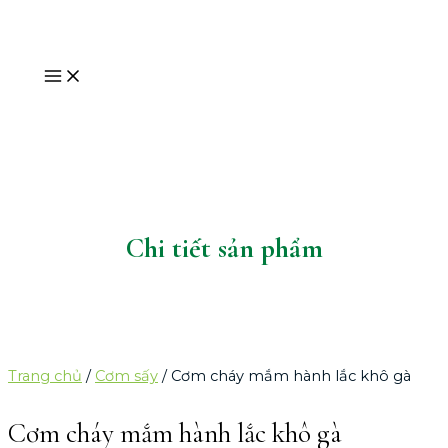
MAIN
Nhảy
MENU
tới
nội
dung
Chi tiết sản phẩm
Trang chủ
/
Cơm sấy
/ Cơm cháy mắm hành lắc khô gà
Cơm cháy mắm hành lắc khô gà