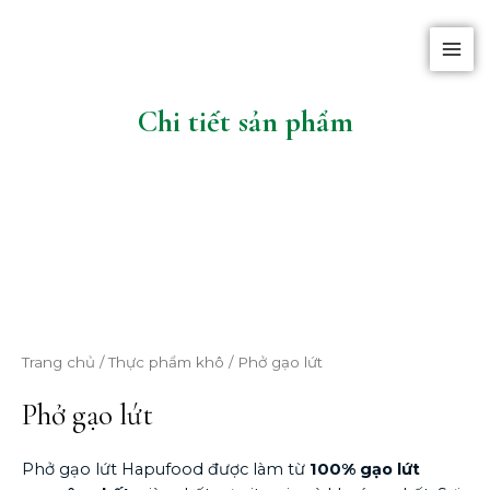
Nhảy
MAI
tới
MEN
nội
dung
Chi tiết sản phẩm
Trang chủ
/
Thực phẩm khô
/ Phở gạo lứt
Phở gạo lứt
Phở gạo lứt Hapufood được làm từ
100% gạo lứt