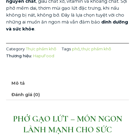
nguyên chất
, giàu chất xơ, vitamin và khoáng chất. Sợi
phở mềm dai, thơm mùi gạo lứt đặc trưng, khi nấu
không bị nát, không bở. Đây là lựa chọn tuyệt vời cho
những ai muốn ăn ngon mà vẫn đảm bảo
dinh dưỡng
và sức khỏe
.
Category
Thực phẩm khô
Tags
phở
,
thực phẩm khô
Thương hiệu:
HapuFood
Mô tả
Đánh giá (0)
PHỞ GẠO LỨT – MÓN NGON
LÀNH MẠNH CHO SỨC