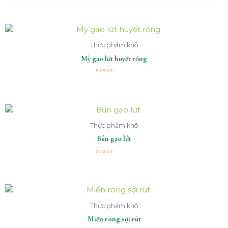
xếp
hạng
0
5
sao
Thực phẩm khô
Mỳ gạo lứt huyết rồng
Được
xếp
hạng
0
5
sao
Thực phẩm khô
Bún gạo lứt
Được
xếp
hạng
0
5
sao
Thực phẩm khô
Miến rong sợi rút