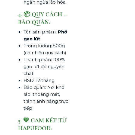
ngăn ngừa lão hóa.
4. 📦 QUY CÁCH –
BẢO QUẢN:
Tên sản phẩm:
Phở
gạo lứt
Trọng lượng: 500g
(có nhiều quy cách)
Thành phần: 100%
gạo lứt đỏ nguyên
chất
HSD: 12 tháng
Bảo quản: Nơi khô
ráo, thoáng mát,
tránh ánh nắng trực
tiếp
5. 💚 CAM KẾT TỪ
HAPUFOOD: