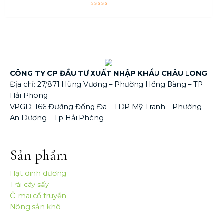
Được
xếp
hạng
0
5
sao
CÔNG TY CP ĐẦU TƯ XUẤT NHẬP KHẨU CHÂU LONG
Địa chỉ: 27/871 Hùng Vương – Phường Hồng Bàng – TP
Hải Phòng
VPGD: 166 Đường Đống Đa – TDP Mỹ Tranh – Phường
An Dương – Tp Hải Phòng
Sản phẩm
Hạt dinh dưỡng
Trái cây sấy
Ô mai cổ truyền
Nông sản khô