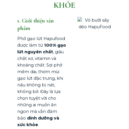
KHỎE
1. Giới thiệu sản
phẩm
Phở gạo lứt Hapufood
được làm từ
100% gạo
lứt nguyên chất
, giàu
chất xơ, vitamin và
khoáng chất. Sợi phở
mềm dai, thơm mùi
gạo lứt đặc trưng, khi
nấu không bị nát,
không bở. Đây là lựa
chọn tuyệt vời cho
những ai muốn ăn
ngon mà vẫn đảm
bảo
dinh dưỡng và
sức khỏe
.