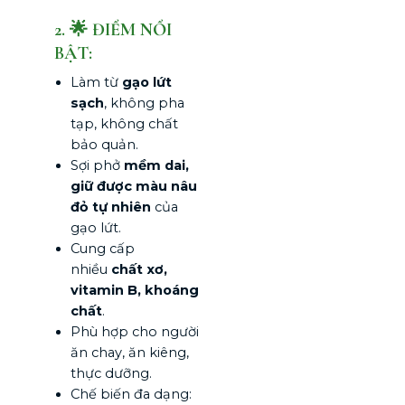
2. 🌟 ĐIỂM NỔI
BẬT:
Làm từ
gạo lứt
sạch
, không pha
tạp, không chất
bảo quản.
Sợi phở
mềm dai,
giữ được màu nâu
đỏ tự nhiên
của
gạo lứt.
Cung cấp
nhiều
chất xơ,
vitamin B, khoáng
chất
.
Phù hợp cho người
ăn chay, ăn kiêng,
thực dưỡng.
Chế biến đa dạng: