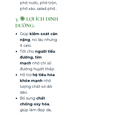
phở nước, phở trộn,
phở xào, salad phở…
3. 🎯 LỢI ÍCH DINH
DƯỠNG:
Giúp
kiểm soát cân
nặng
, no lâu nhưng
ít calo.
Tốt cho
người tiểu
đường, tim
mạch
nhờ chỉ số
đường huyết thấp.
Hỗ trợ
hệ tiêu hóa
khỏe mạnh
nhờ
lượng chất xơ dồi
dào.
Bổ sung
chất
chống oxy hóa
,
giúp làm đẹp da,