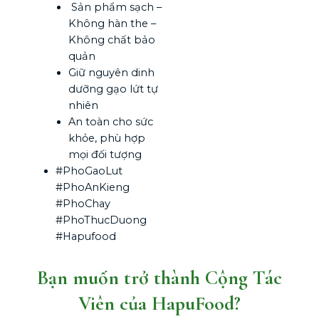
Sản phẩm sạch –
Không hàn the –
Không chất bảo
quản
Giữ nguyên dinh
dưỡng gạo lứt tự
nhiên
An toàn cho sức
khỏe, phù hợp
mọi đối tượng
#PhoGaoLut
#PhoAnKieng
#PhoChay
#PhoThucDuong
#Hapufood
Bạn muốn trở thành Cộng Tác
Viên của HapuFood?