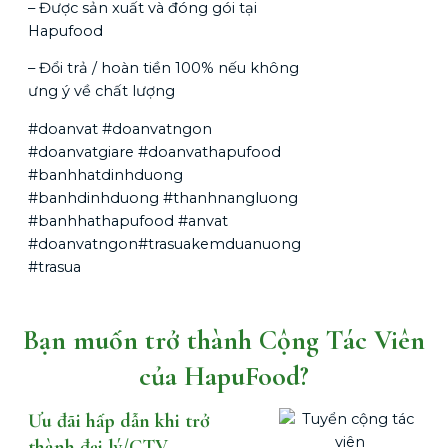
– Được sản xuất và đóng gói tại
Hapufood
– Đổi trả / hoàn tiền 100% nếu không
ưng ý về chất lượng
#doanvat #doanvatngon
#doanvatgiare #doanvathapufood
#banhhatdinhduong
#banhdinhduong #thanhnangluong
#banhhathapufood #anvat
#doanvatngon#trasuakemduanuong
#trasua
Bạn muốn trở thành Cộng Tác Viên
của HapuFood?
Ưu đãi hấp dẫn khi trở
thành đại lý/CTV