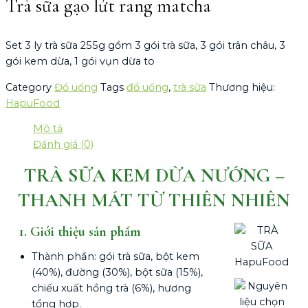
Trà sữa gạo lứt rang matcha
Set 3 ly trà sữa 255g gồm 3 gói trà sữa, 3 gói trân châu, 3
gói kem dừa, 1 gói vụn dừa to
Category
Đồ uống
Tags
đồ uống
,
trà sữa
Thương hiệu:
HapuFood
Mô tả
Đánh giá (0)
TRÀ SỮA KEM DỪA NƯỚNG –
THANH MÁT TỪ THIÊN NHIÊN
1. Giới thiệu sản phẩm
Thành phần: gói trà sữa, bột kem
(40%), đường (30%), bột sữa (15%),
chiếu xuất hồng trà (6%), hương
tổng hợp.