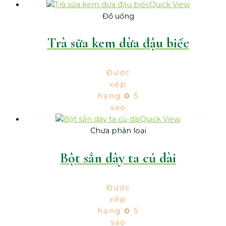
Quick View
Đồ uống
Trà sữa kem dừa đậu biếc
Được
xếp
hạng
0
5
sao
Quick View
Chưa phân loại
Bột sắn dây ta củ dài
Được
xếp
hạng
0
5
sao