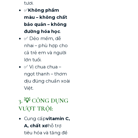
tươi.
✅
Không phẩm
màu – không chất
bảo quản – không
đường hóa học
.
✅ Dẻo mềm, dễ
nhai – phù hợp cho
cả trẻ em và người
lớn tuổi.
✅ Vị chua chua –
ngọt thanh – thơm
dịu đúng chuẩn xoài
Việt.
3. 💡 CÔNG DỤNG
VƯỢT TRỘI:
Cung cấp
vitamin C,
A, chất xơ
hỗ trợ
tiêu hóa và tăng đề