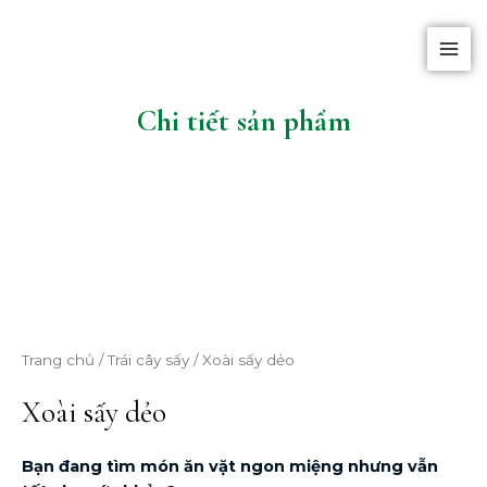
Nhảy
MAI
tới
MEN
nội
dung
Chi tiết sản phẩm
Trang chủ
/
Trái cây sấy
/ Xoài sấy dẻo
Xoài sấy dẻo
Bạn đang tìm món ăn vặt ngon miệng nhưng vẫn