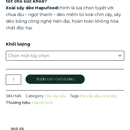
tốt cho sức khỏe?
Xoài sấy dẻo Hapufood
chính là lựa chọn tuyệt vời:
chua dịu – ngọt thanh – dẻo mềm từ xoài chín cây, sấy
dẻo bằng công nghệ hiện đại, hoàn toàn không hóa
chất độc hại.
Xoài
Khối lượng
sấy
dẻo
số
lượng
THÊM VÀO GIỎ HÀNG
SKU
N/A
Category
Trái cây sấy
Tags
trái cây sây
,
xoài sấy
Thương hiệu:
HapuFood
Mô tả