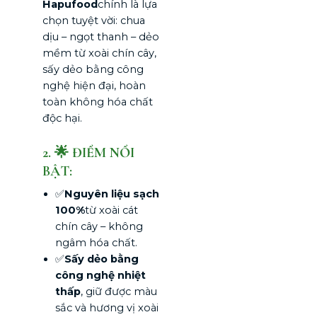
Hapufood
chính là lựa
chọn tuyệt vời: chua
dịu – ngọt thanh – dẻo
mềm từ xoài chín cây,
sấy dẻo bằng công
nghệ hiện đại, hoàn
toàn không hóa chất
độc hại.
2. 🌟 ĐIỂM NỔI
BẬT:
✅
Nguyên liệu sạch
100%
từ xoài cát
chín cây – không
ngâm hóa chất.
✅
Sấy dẻo bằng
công nghệ nhiệt
thấp
, giữ được màu
sắc và hương vị xoài