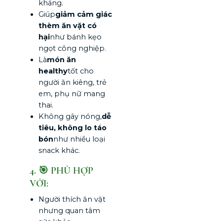
kháng.
Giúp
giảm cảm giác
thèm ăn vặt có
hại
như bánh kẹo
ngọt công nghiệp.
Là
món ăn
healthy
tốt cho
người ăn kiêng, trẻ
em, phụ nữ mang
thai.
Không gây nóng,
dễ
tiêu, không lo táo
bón
như nhiều loại
snack khác.
4. 🎯 PHÙ HỢP
VỚI:
Người thích ăn vặt
nhưng quan tâm