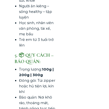
sức khỏe
Người ăn kiêng –
sống healthy – tập
luyện
Học sinh, nhân viên
văn phòng, tài xế,
mẹ bầu
Trẻ em từ 3 tuổi trở
lên
5. 📦 QUY CÁCH –
BẢO QUẢN:
Trọng lượng:
100g |
200g | 300g
Đóng gói: Túi zipper
hoặc hũ tiện lợi, kín
khí
Bảo quản: Nơi khô
ráo, thoáng mát,
tránh nắng trực tiếp