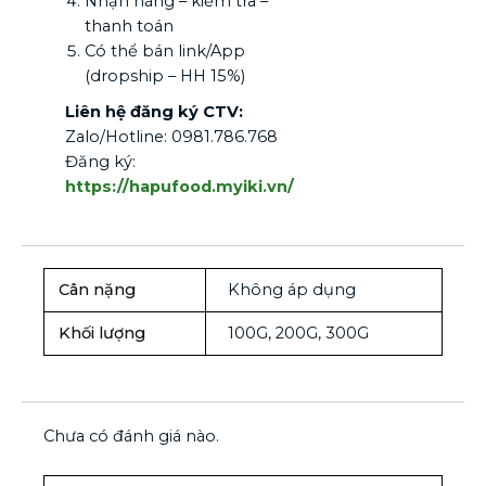
Nhận hàng – kiểm tra –
thanh toán
Có thể bán link/App
(dropship – HH 15%)
Liên hệ đăng ký CTV:
Zalo/Hotline: 0981.786.768
Đăng ký:
https://hapufood.myiki.vn/
Cân nặng
Không áp dụng
Khối lượng
100G, 200G, 300G
Chưa có đánh giá nào.