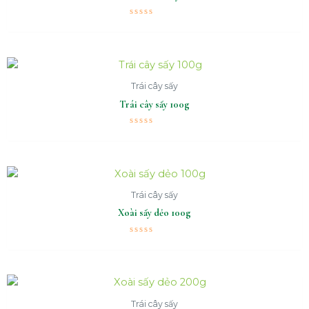
Được
xếp
hạng
0
5
sao
Trái cây sấy
Trái cây sấy 100g
Được
xếp
hạng
0
5
sao
Trái cây sấy
Xoài sấy dẻo 100g
Được
xếp
hạng
0
5
sao
Trái cây sấy