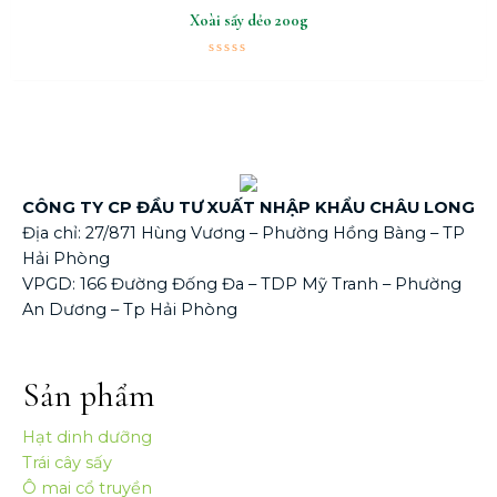
Xoài sấy dẻo 200g
Được
xếp
hạng
0
5
sao
CÔNG TY CP ĐẦU TƯ XUẤT NHẬP KHẨU CHÂU LONG
Địa chỉ: 27/871 Hùng Vương – Phường Hồng Bàng – TP
Hải Phòng
VPGD: 166 Đường Đống Đa – TDP Mỹ Tranh – Phường
An Dương – Tp Hải Phòng
Sản phẩm
Hạt dinh dưỡng
Trái cây sấy
Ô mai cổ truyền