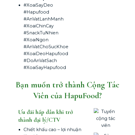
#XoaiSayDeo
#Hapufood
#AnVatLanhManh
#XoaiChinCay
#SnackTuNhien
#XoaiNgon
#AnVatChoSucKhoe
#XoaiDeoHapufood
#DoAnVatSach
#XoaiSayHapufood
Bạn muốn trở thành Cộng Tác
Viên của HapuFood?
Ưu đãi hấp dẫn khi trở
thành đại lý/CTV
Chiết khấu cao – lợi nhuận